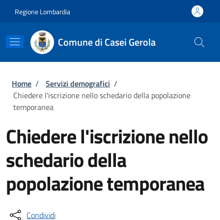
Salta al contenuto principale
Skip to footer content
Regione Lombardia
Comune di Casei Gerola
Briciole di pane
Home
/
Servizi demografici
/
Chiedere l'iscrizione nello schedario della popolazione
temporanea
Chiedere l'iscrizione nello
schedario della
popolazione temporanea
Condividi