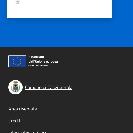
Valuta 1 stelle su 5
Comune di Casei Gerola
Footer menu
Area riservata
Crediti
Informativa privacy