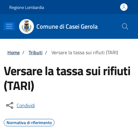
Salta al contenuto principale
Skip to footer content
Regione Lombardia
Comune di Casei Gerola
Briciole di pane
Home
/
Tributi
/
Versare la tassa sui rifiuti (TARI)
Versare la tassa sui rifiuti
(TARI)
Condividi
Normativa di riferimento