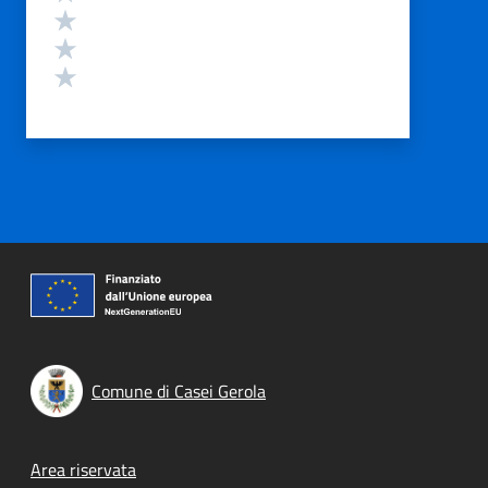
Valuta 3 stelle su 5
Valuta 2 stelle su 5
Valuta 1 stelle su 5
Comune di Casei Gerola
Footer menu
Area riservata