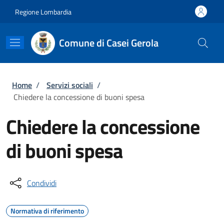
Salta al contenuto principale
Skip to footer content
Regione Lombardia
Comune di Casei Gerola
Briciole di pane
Home
/
Servizi sociali
/
Chiedere la concessione di buoni spesa
Chiedere la concessione
di buoni spesa
Condividi
Normativa di riferimento