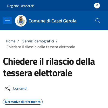
Salta al contenuto principale
Skip to footer content
Regione Lombardia
Comune di Casei Gerola
Briciole di pane
Home
/
Servizi demografici
/
Chiedere il rilascio della tessera elettorale
Chiedere il rilascio della
tessera elettorale
Condividi
Normativa di riferimento