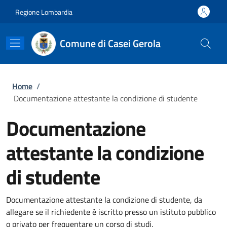
Salta al contenuto principale
Skip to footer content
Regione Lombardia
Comune di Casei Gerola
Briciole di pane
Home
/
Documentazione attestante la condizione di studente
Documentazione
attestante la condizione
di studente
Documentazione attestante la condizione di studente, da
allegare se il richiedente è iscritto presso un istituto pubblico
o privato per frequentare un corso di studi.