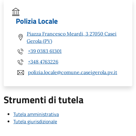
Polizia Locale
Piazza Francesco Meardi, 3 27050 Casei
Gerola (PV)
+39 0383 61301
+348 4763226
polizia.locale@comune.caseigerola.pv.it
Strumenti di tutela
Tutela amministrativa
Tutela giurisdizionale