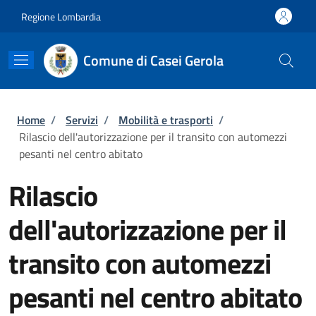
Salta al contenuto principale
Skip to footer content
Regione Lombardia
Comune di Casei Gerola
Briciole di pane
Home
/
Servizi
/
Mobilità e trasporti
/
Rilascio dell'autorizzazione per il transito con automezzi
pesanti nel centro abitato
Rilascio
dell'autorizzazione per il
transito con automezzi
pesanti nel centro abitato