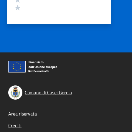
Valuta 1 stelle su 5
Comune di Casei Gerola
Footer menu
Area riservata
Crediti