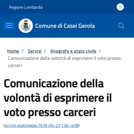
Salta al contenuto principale
Skip to footer content
Regione Lombardia
Comune di Casei Gerola
Briciole di pane
Home
/
Servizi
/
Anagrafe e stato civile
/
Comunicazione della volontà di esprimere il voto presso
carceri
Comunicazione della
volontà di esprimere il
voto presso carceri
(
urn:nir:stato:legge:1976-04-23;136~art8
)