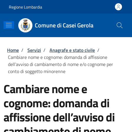
Salta al contenuto principale
Skip to footer content
Regione Lombardia
Comune di Casei Gerola
Briciole di pane
Home
/
Servizi
/
Anagrafe e stato civile
/
Cambiare nome e cognome: domanda di affissione
dell’avviso di cambiamento di nome e/o cognome per
conto di soggetto minorenne
Cambiare nome e
cognome: domanda di
affissione dell’avviso di
cambiamento di nome