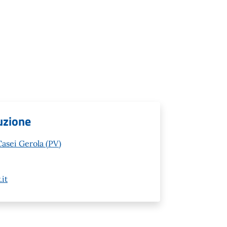
ruzione
asei Gerola (PV)
it