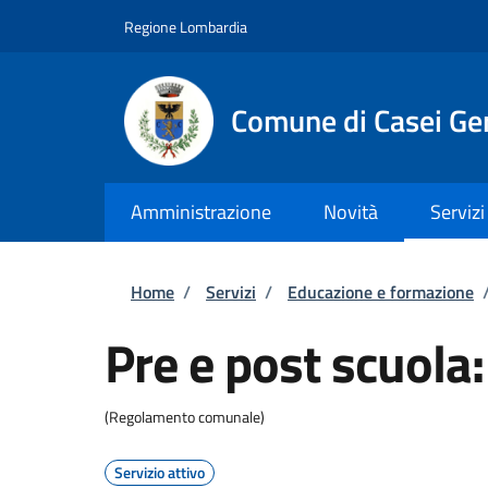
Salta al contenuto principale
Skip to footer content
Regione Lombardia
Comune di Casei Ge
Amministrazione
Novità
Servizi
Briciole di pane
Home
/
Servizi
/
Educazione e formazione
Pre e post scuola: 
(Regolamento comunale)
Servizio attivo