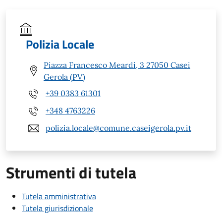
Polizia Locale
Piazza Francesco Meardi, 3 27050 Casei
Gerola (PV)
+39 0383 61301
+348 4763226
polizia.locale@comune.caseigerola.pv.it
Strumenti di tutela
Tutela amministrativa
Tutela giurisdizionale