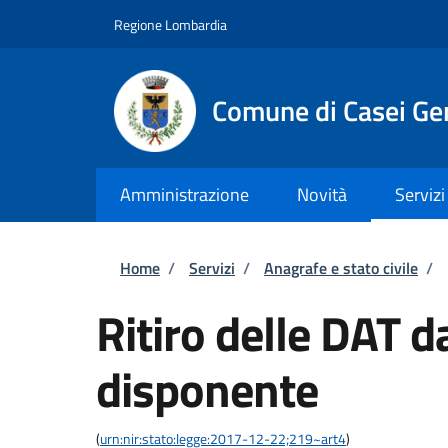
Salta al contenuto principale
Skip to footer content
Regione Lombardia
Comune di Casei Ge
Amministrazione
Novità
Servizi
Briciole di pane
Home
/
Servizi
/
Anagrafe e stato civile
/
Ritiro delle DAT d
disponente
(
urn:nir:stato:legge:2017-12-22;219~art4
)