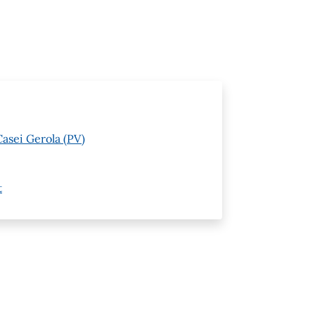
asei Gerola (PV)
t