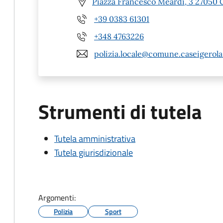
Piazza Francesco Meardi, 3 27050 C
+39 0383 61301
+348 4763226
polizia.locale@comune.caseigerola.
Strumenti di tutela
Tutela amministrativa
Tutela giurisdizionale
Argomenti:
Polizia
Sport