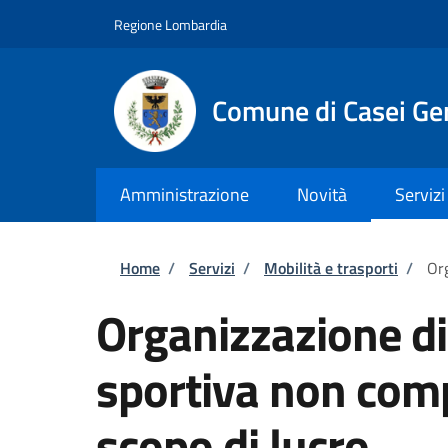
Salta al contenuto principale
Skip to footer content
Regione Lombardia
Comune di Casei Ge
Amministrazione
Novità
Servizi
Briciole di pane
Home
/
Servizi
/
Mobilità e trasporti
/
Org
Organizzazione d
sportiva non comp
scopo di lucro