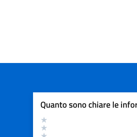
Quanto sono chiare le info
Valutazione
Valuta 5 stelle su 5
Valuta 4 stelle su 5
Valuta 3 stelle su 5