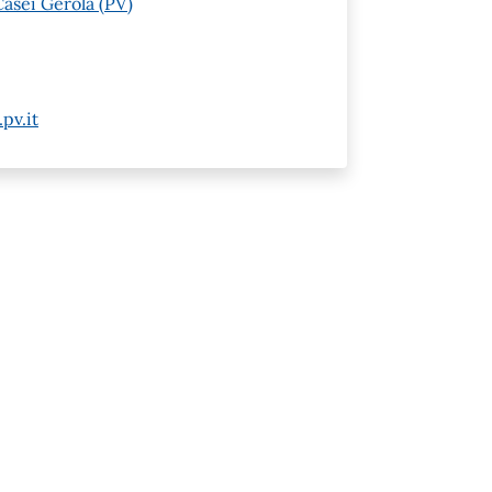
asei Gerola (PV)
pv.it