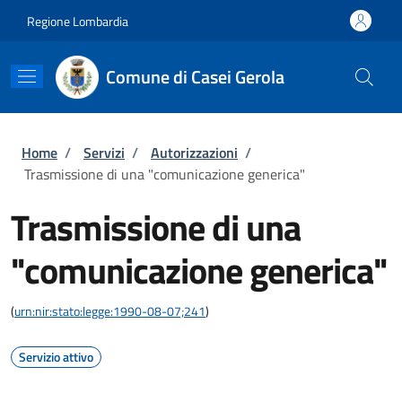
Salta al contenuto principale
Skip to footer content
Regione Lombardia
Comune di Casei Gerola
Briciole di pane
Home
/
Servizi
/
Autorizzazioni
/
Trasmissione di una "comunicazione generica"
Trasmissione di una
"comunicazione generica"
(
urn:nir:stato:legge:1990-08-07;241
)
Servizio attivo