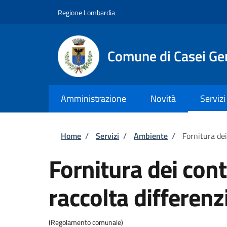
Salta al contenuto principale
Skip to footer content
Regione Lombardia
Comune di Casei Ge
Amministrazione
Novità
Servizi
Briciole di pane
Home
/
Servizi
/
Ambiente
/
Fornitura dei
Fornitura dei cont
raccolta differenz
(Regolamento comunale)