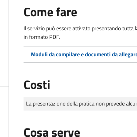
Come fare
Il servizio può essere attivato presentando tutta
in formato PDF.
Moduli da compilare e documenti da allegar
Costi
Tipo di pagamento
Importo
La presentazione della pratica non prevede al
Cosa serve