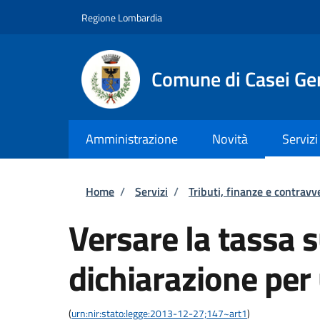
Salta al contenuto principale
Skip to footer content
Regione Lombardia
Comune di Casei Ge
Amministrazione
Novità
Servizi
Briciole di pane
Home
/
Servizi
/
Tributi, finanze e contravv
Versare la tassa su
dichiarazione per
(
urn:nir:stato:legge:2013-12-27;147~art1
)