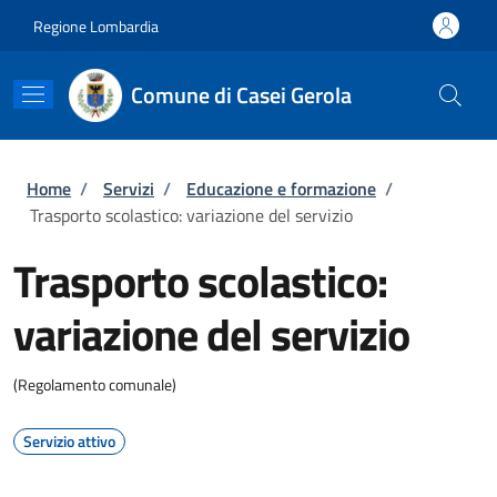
Salta al contenuto principale
Skip to footer content
Regione Lombardia
Comune di Casei Gerola
Briciole di pane
Home
/
Servizi
/
Educazione e formazione
/
Trasporto scolastico: variazione del servizio
Trasporto scolastico:
variazione del servizio
(Regolamento comunale)
Servizio attivo